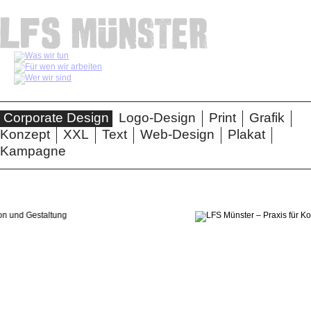
Navigation
überspringen
Navigation
Corporate Design
Logo-Design
Print
Grafik
überspringen
Konzept
XXL
Text
Web-Design
Plakat
Kampagne